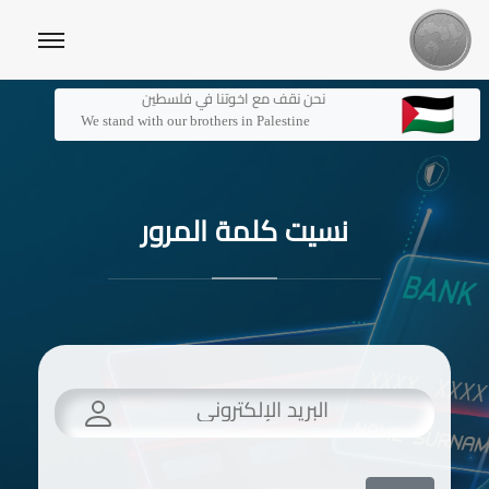
نحن نقف مع اخوتنا في فلسطين
We stand with our brothers in Palestine
نسيت كلمة المرور